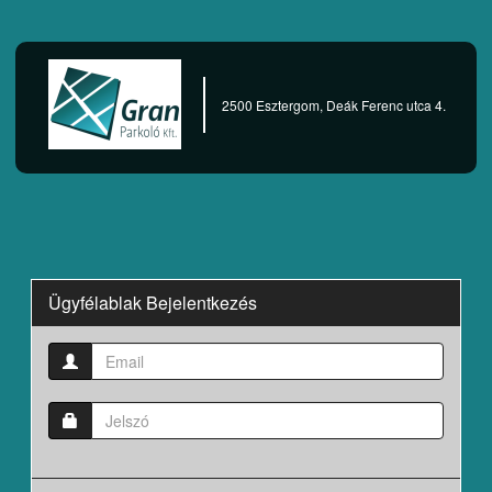
2500 Esztergom, Deák Ferenc utca 4.
Ügyfélablak Bejelentkezés